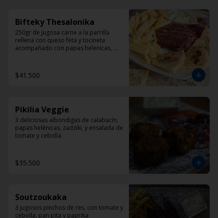
Bifteky Thesalonika
250gr de jugosa carne a la parrilla 
rellena con queso feta y tocineta 
acompañado con papas helenicas, 
pan pita y ensalada.
$41.500
Pikilia Veggie
3 deliciosas albondigas de calabacín, 
papas helénicas, zadziki, y ensalada de 
tomate y cebolla
$35.500
Soutzoukaka
3 jugosos pinchos de res, con tomate y 
cebolla, pan pita y paprika