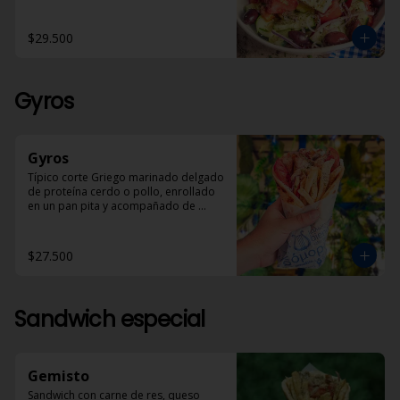
en aceite de oliva y óregano.
$29.500
Gyros
Gyros
Típico corte Griego marinado delgado 
de proteína cerdo o pollo, enrollado 
en un pan pita y acompañado de 
papas helénicas, tomate, cebolla y 
Dzadziki.
$27.500
Sandwich especial
Gemisto
Sandwich con carne de res, queso 