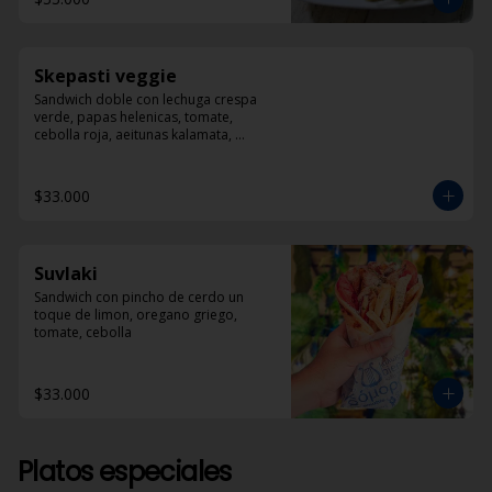
Skepasti veggie
Sandwich doble con lechuga crespa 
verde, papas helenicas, tomate, 
cebolla roja, aeitunas kalamata, 
calabacín, queso feta y dzadziki.
$33.000
Suvlaki
Sandwich con pincho de cerdo un 
toque de limon, oregano griego, 
tomate, cebolla
$33.000
Platos especiales