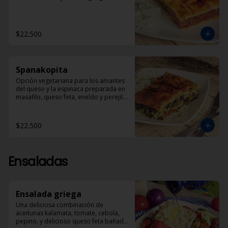
$22.500
Spanakopita
Opción vegetariana para los amantes 
del queso y la espinaca preparada en 
masafilo, queso feta, eneldo y perejil. 
Acompañada de una porción de 
Dzadziki.
$22.500
Ensaladas
Ensalada griega
Una deliciosa combinación de 
aceitunas kalamata, tomate, cebola, 
pepino, y delicioso queso feta bañado 