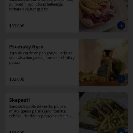
pimentón rojo, papas helenicas, 
tomate y yogurt griego
$33.000
Psomaky Gyro
gyro de cerdo en pan griego, lechuga 
con salsa hungareza, tomate, cebolla y 
papas
$33.000
Skepasti
Sandwich doble de cerdo, pollo o 
mixto, queso parmesano, tomate, 
cebolla, dzadziki y papas helenicas 
por fuera del sandwich
$33.000