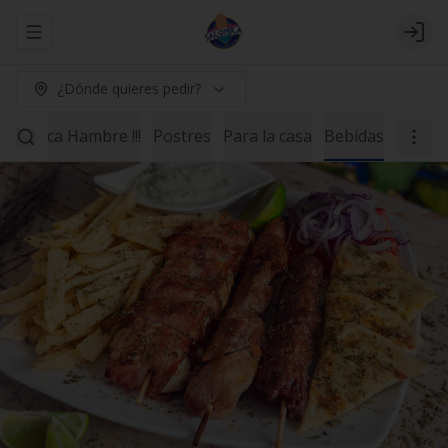
Abrir menu de navegación
Logi
¿Dónde quieres pedir?
ne Poca Hambre !!!
Postres
Para la casa
Bebidas