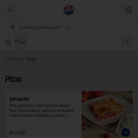
Abrir menu de navegación
Logi
¿Dónde quieres pedir?
Pitas
Salonika
Pitas
Pitas
Joriatiki
Pita campesina que fusiona queso 
feta, mozzarella y queso crema junto 
con aceitunas kalamata, tomate, 
pimentón rojo y especias. 
Acompañada de porción de Dzadziki
$22.500