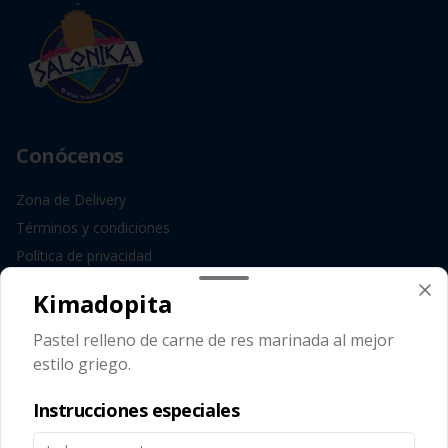
Conócenos
Zona de Delivery
Términos y condiciones
Política de privacidad
Redes sociales
Kimadopita
Pastel relleno de carne de res marinada al mejor
Instagram
estilo griego.
Facebook
Instrucciones especiales
Mi cuenta