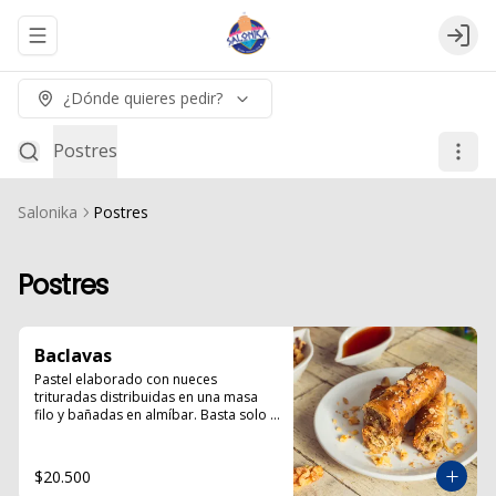
Abrir menu de navegación
Logi
¿Dónde quieres pedir?
Postres
Salonika
Postres
Postres
Baclavas
Pastel elaborado con nueces 
trituradas distribuidas en una masa 
filo y bañadas en almíbar. Basta solo 
un trozo para sentirse en la Grecia 
tradicional.
$20.500