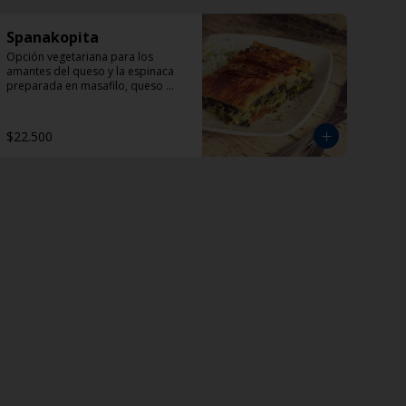
Spanakopita
Opción vegetariana para los 
amantes del queso y la espinaca 
preparada en masafilo, queso 
feta, eneldo y perejil. 
Acompañada de una porción de 
Dzadziki.
$22.500