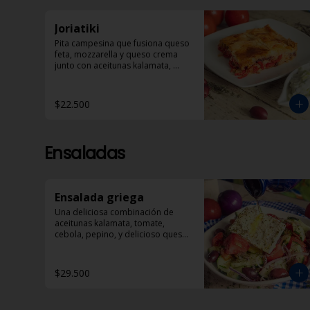
Joriatiki
Pita campesina que fusiona queso 
feta, mozzarella y queso crema 
junto con aceitunas kalamata, 
tomate, pimentón rojo y especias. 
Acompañada de porción de 
Dzadziki
$22.500
Ensaladas
Ensalada griega
Una deliciosa combinación de 
aceitunas kalamata, tomate, 
cebola, pepino, y delicioso queso 
feta bañado en aceite de oliva y 
óregano.
$29.500