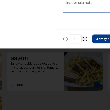
Lukaniko
con doble pincho de chorizo, 
ligeramente ahumado con 
mostaza en polvo, papas 
selénicas, tomate y diplomatura 
de yogur
Agregar
$33.000
Skepasti
Sandwich doble de cerdo, pollo o 
mixto, queso parmesano, tomate, 
cebolla, dzadziki y papas 
helenicas por fuera del sandwich
$33.000