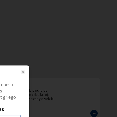
Close
, queso
KotoBeikon
as
Sandwich con doble pincho de 
pollo y tocineta con cebolla roja, 
t griego
tomate, papas helenicas y dzadziki
es
$33.000