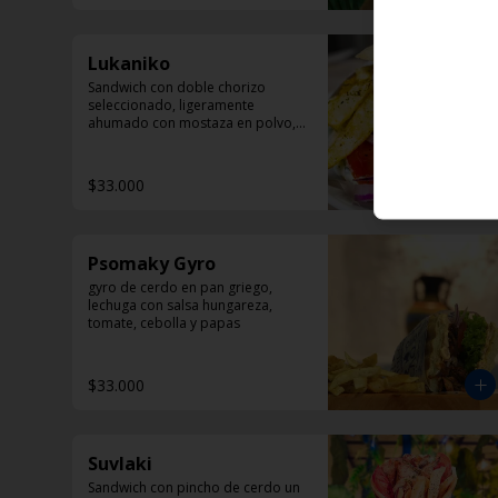
Lukaniko
Sandwich con doble chorizo 
seleccionado, ligeramente 
ahumado con mostaza en polvo, 
papas helenicas, tomate y 
Dzadziki.
$33.000
Psomaky Gyro
gyro de cerdo en pan griego, 
lechuga con salsa hungareza, 
tomate, cebolla y papas
$33.000
Suvlaki
Sandwich con pincho de cerdo un 