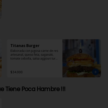
Titanas Burger
Elaborada con jugosa carne de res 
artesanal, queso feta, saganaki, 
tomate cebolla, salsa aggouri tursi 
y mostaza
$34.000
e Tiene Poca Hambre !!!