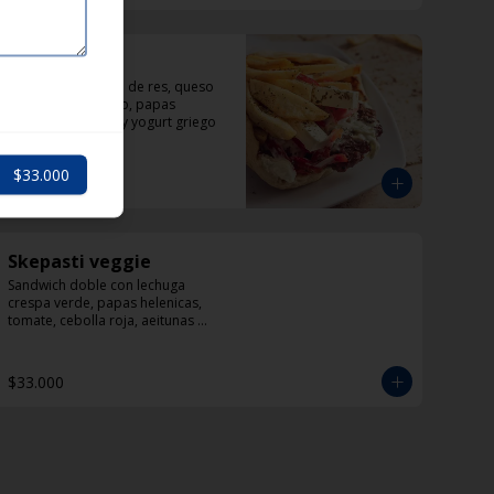
Politiko
Sandwich de carne de res, queso 
feta, pimentón rojo, papas 
helenicas, tomate y yogurt griego
$33.000
$33.000
Skepasti veggie
Sandwich doble con lechuga 
crespa verde, papas helenicas, 
tomate, cebolla roja, aeitunas 
kalamata, calabacín, queso feta y 
dzadziki.
$33.000