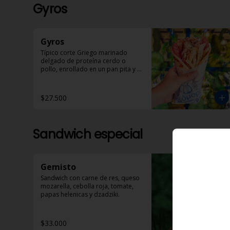
Gyros
Gyros
Típico corte Griego marinado 
delgado de proteína cerdo o 
pollo, enrollado en un pan pita y 
acompañado de papas helénicas, 
tomate, cebolla y Dzadziki.
$27.500
Sandwich especial
Gemisto
Sandwich con carne de res, queso 
mozarella, cebolla roja, tomate, 
papas helenicas y dzadziki.
$33.000