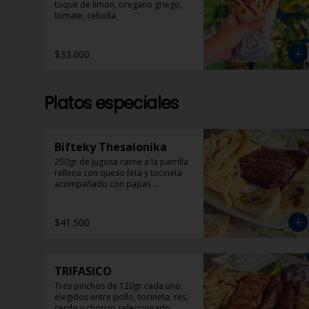
toque de limon, oregano griego, 
tomate, cebolla
$33.000
Platos especiales
Bifteky Thesalonika
250gr de jugosa carne a la parrilla 
rellena con queso feta y tocineta 
acompañado con papas 
helenicas, pan pita y ensalada.
$41.500
TRIFASICO
Tres pinchos de 120gr cada uno, 
elegidos entre pollo, tocineta, res, 
cerdo y chorizo seleccionado 