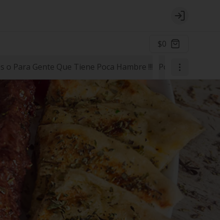
Login
$0
 o Para Gente Que Tiene Poca Hambre !!!
Postres
Para la