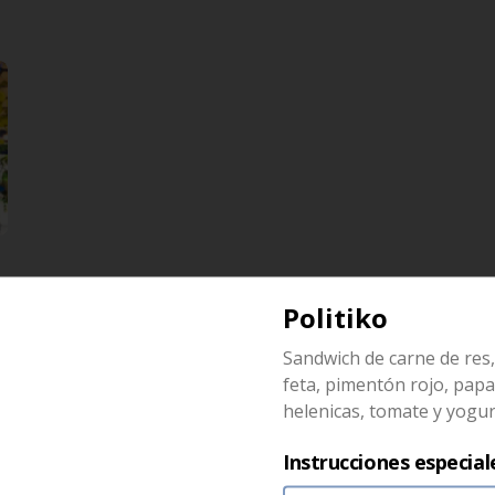
Politiko
Sandwich de carne de res
Keftedaky veggie
feta, pimentón rojo, pap
Deliciosas albondigas de 
calabacin y especias, con tomate, 
helenicas, tomate y yogur
cebolla, dzaziki, y papas helenicas
Instrucciones especial
$36.500