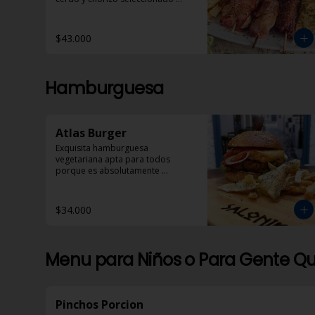
acompañados con pan pita, 
papas helenicas y dzadziki.
$43.000
Hamburguesa
Atlas Burger
Exquisita hamburguesa 
vegetariana apta para todos 
porque es absolutamente 
deliciosa!
$34.000
Menu para Niños o Para Gente Qu
Pinchos Porcion