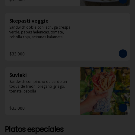
Skepasti veggie
Sandwich doble con lechuga crespa 
verde, papas helenicas, tomate, 
cebolla roja, aeitunas kalamata, 
calabacín, queso feta y dzadziki.
$33.000
Suvlaki
Sandwich con pincho de cerdo un 
toque de limon, oregano griego, 
tomate, cebolla
$33.000
Platos especiales