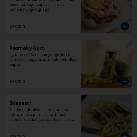
pimentón rojo, papas helenicas, 
tomate y yogurt griego
$33.000
Psomaky Gyro
gyro de cerdo en pan griego, lechuga 
con salsa hungareza, tomate, cebolla y 
papas
$33.000
Skepasti
Sandwich doble de cerdo, pollo o 
mixto, queso parmesano, tomate, 
cebolla, dzadziki y papas helenicas 
por fuera del sandwich
$33.000