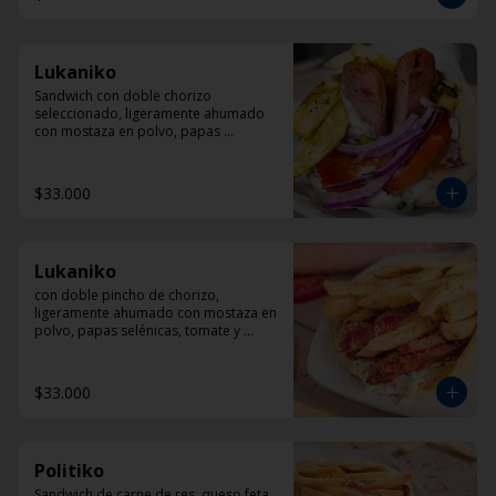
Lukaniko
Sandwich con doble chorizo 
seleccionado, ligeramente ahumado 
con mostaza en polvo, papas 
helenicas, tomate y Dzadziki.
$33.000
Lukaniko
con doble pincho de chorizo, 
ligeramente ahumado con mostaza en 
polvo, papas selénicas, tomate y 
diplomatura de yogur
$33.000
Politiko
Sandwich de carne de res, queso feta, 