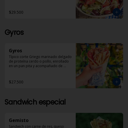
en aceite de oliva y óregano.
$29.500
Gyros
Gyros
Típico corte Griego marinado delgado 
de proteína cerdo o pollo, enrollado 
en un pan pita y acompañado de 
papas helénicas, tomate, cebolla y 
Dzadziki.
$27.500
Sandwich especial
Gemisto
Sandwich con carne de res, queso 