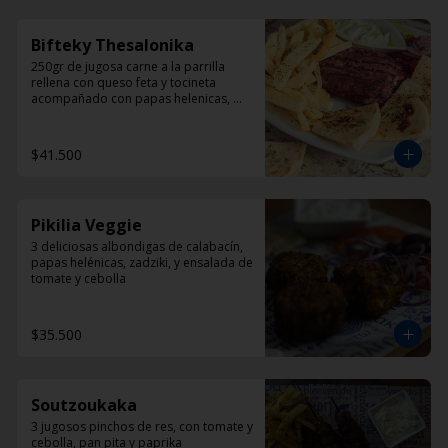
Bifteky Thesalonika
250gr de jugosa carne a la parrilla 
rellena con queso feta y tocineta 
acompañado con papas helenicas, 
pan pita y ensalada.
$41.500
Pikilia Veggie
3 deliciosas albondigas de calabacín, 
papas helénicas, zadziki, y ensalada de 
tomate y cebolla
$35.500
Soutzoukaka
3 jugosos pinchos de res, con tomate y 
cebolla, pan pita y paprika