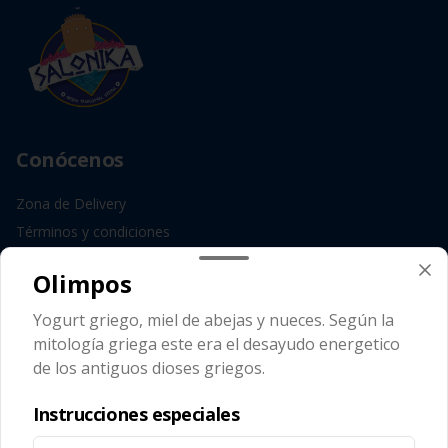
Conócenos
Zona de Delivery
Términos y condiciones
Política de privacidad
Olimpos
Redes sociales
Yogurt griego, miel de abejas y nueces. Según la
mitología griega este era el desayudo energetico
Instagram
de los antiguos dioses griegos.
Facebook
Instrucciones especiales
Mi cuenta