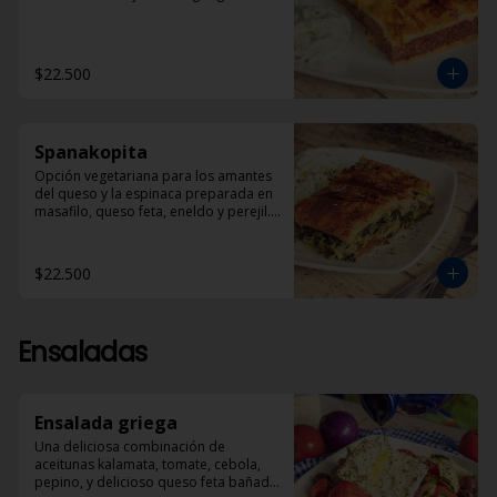
$22.500
Spanakopita
Opción vegetariana para los amantes 
del queso y la espinaca preparada en 
masafilo, queso feta, eneldo y perejil. 
Acompañada de una porción de 
Dzadziki.
$22.500
Ensaladas
Ensalada griega
Una deliciosa combinación de 
aceitunas kalamata, tomate, cebola, 
pepino, y delicioso queso feta bañado 