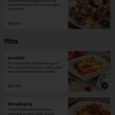
Inigualable salchipapa hecho con 
papas helenicas, chorizo con salsa y 
queso feta
$25.000
Pitas
Joriatiki
Pita campesina que fusiona queso 
feta, mozzarella y queso crema junto 
con aceitunas kalamata, tomate, 
pimentón rojo y especias. 
Acompañada de porción de Dzadziki
$22.500
Kimadopita
Pastel relleno de carne de res 
marinada al mejor estilo griego.