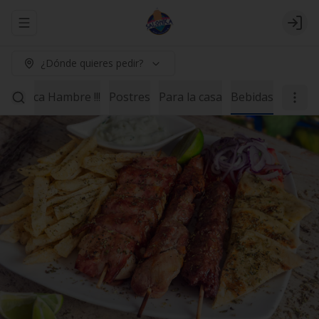
Abrir menu de navegación
Logi
¿Dónde quieres pedir?
ne Poca Hambre !!!
Postres
Para la casa
Bebidas