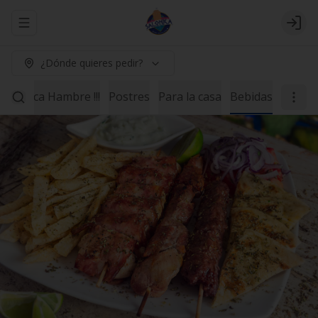
Abrir menu de navegación
Logi
¿Dónde quieres pedir?
ne Poca Hambre !!!
Postres
Para la casa
Bebidas