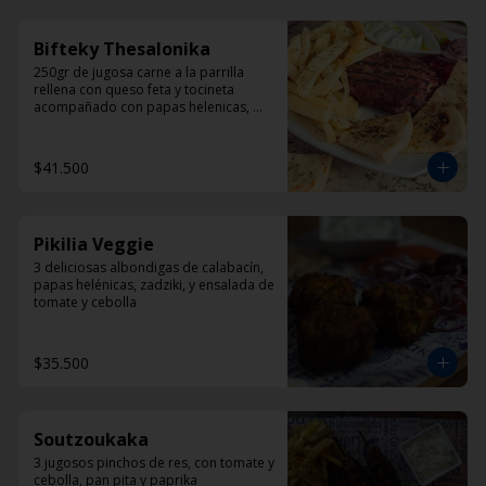
Bifteky Thesalonika
250gr de jugosa carne a la parrilla 
rellena con queso feta y tocineta 
acompañado con papas helenicas, 
pan pita y ensalada.
$41.500
Pikilia Veggie
3 deliciosas albondigas de calabacín, 
papas helénicas, zadziki, y ensalada de 
tomate y cebolla
$35.500
Soutzoukaka
3 jugosos pinchos de res, con tomate y 
cebolla, pan pita y paprika