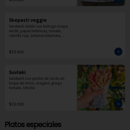
Skepasti veggie
Sandwich doble con lechuga crespa 
verde, papas helenicas, tomate, 
cebolla roja, aeitunas kalamata, 
calabacín, queso feta y dzadziki.
$33.000
Suvlaki
Sandwich con pincho de cerdo un 
toque de limon, oregano griego, 
tomate, cebolla
$33.000
Platos especiales