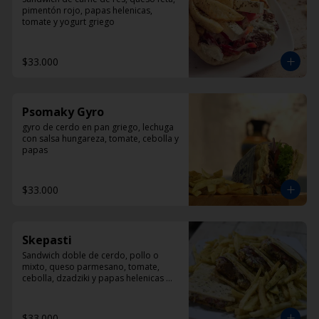
pimentón rojo, papas helenicas, 
tomate y yogurt griego
$33.000
Psomaky Gyro
gyro de cerdo en pan griego, lechuga 
con salsa hungareza, tomate, cebolla y 
papas
$33.000
Skepasti
Sandwich doble de cerdo, pollo o 
mixto, queso parmesano, tomate, 
cebolla, dzadziki y papas helenicas 
por fuera del sandwich
$33.000