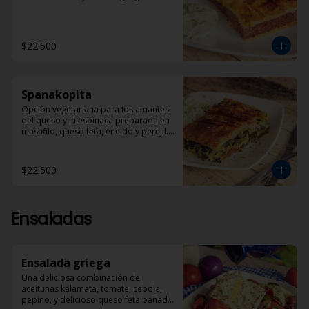
$22.500
Spanakopita
Opción vegetariana para los amantes 
del queso y la espinaca preparada en 
masafilo, queso feta, eneldo y perejil. 
Acompañada de una porción de 
Dzadziki.
$22.500
Ensaladas
Ensalada griega
Una deliciosa combinación de 
aceitunas kalamata, tomate, cebola, 
pepino, y delicioso queso feta bañado 