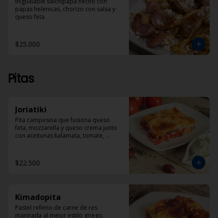
Inigualable salchipapa hecho con 
papas helenicas, chorizo con salsa y 
queso feta
$25.000
Pitas
Joriatiki
Pita campesina que fusiona queso 
feta, mozzarella y queso crema junto 
con aceitunas kalamata, tomate, 
pimentón rojo y especias. 
Acompañada de porción de Dzadziki
$22.500
Kimadopita
Pastel relleno de carne de res 
marinada al mejor estilo griego.