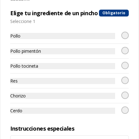
Elige tu ingrediente de un pincho
Obligatorio
Seleccione 1
Pollo
Conócenos
Pollo pimentón
Zona de Delivery
Pollo tocineta
Términos y condiciones
Política de privacidad
Res
Redes sociales
Chorizo
Instagram
Cerdo
Facebook
Instrucciones especiales
Mi cuenta