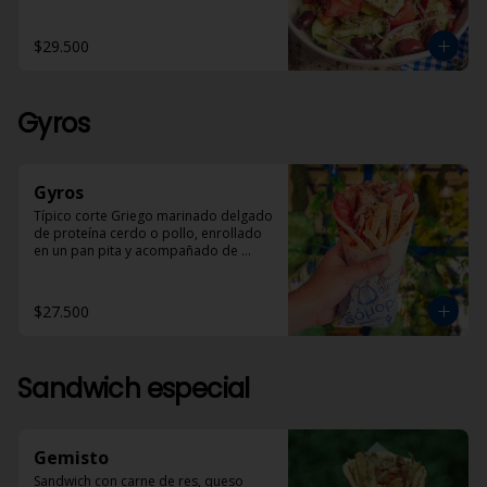
en aceite de oliva y óregano.
$29.500
Gyros
Gyros
Típico corte Griego marinado delgado 
de proteína cerdo o pollo, enrollado 
en un pan pita y acompañado de 
papas helénicas, tomate, cebolla y 
Dzadziki.
$27.500
Sandwich especial
Gemisto
Sandwich con carne de res, queso 