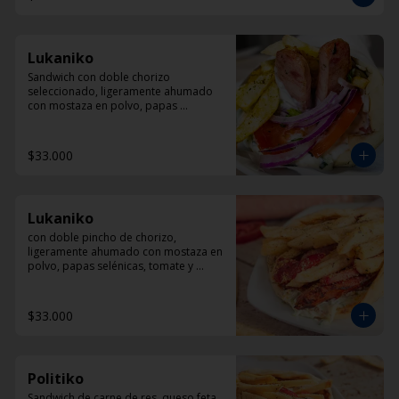
Lukaniko
Sandwich con doble chorizo 
seleccionado, ligeramente ahumado 
con mostaza en polvo, papas 
helenicas, tomate y Dzadziki.
$33.000
Lukaniko
con doble pincho de chorizo, 
ligeramente ahumado con mostaza en 
polvo, papas selénicas, tomate y 
diplomatura de yogur
$33.000
Politiko
Sandwich de carne de res, queso feta, 