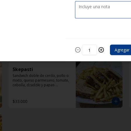
Lukaniko
con doble pincho de chorizo, 
ligeramente ahumado con 
mostaza en polvo, papas 
selénicas, tomate y diplomatura 
de yogur
$33.000
Agregar
Skepasti
Sandwich doble de cerdo, pollo o 
mixto, queso parmesano, tomate, 
cebolla, dzadziki y papas 
helenicas por fuera del sandwich
$33.000