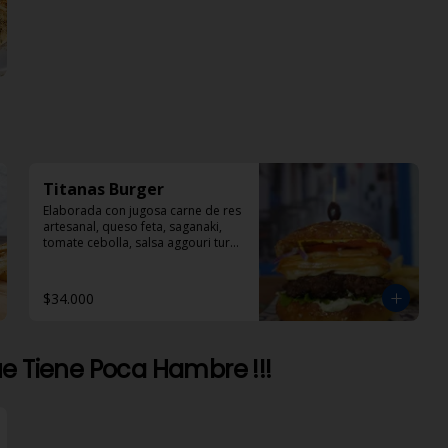
Titanas Burger
Elaborada con jugosa carne de res 
artesanal, queso feta, saganaki, 
tomate cebolla, salsa aggouri tursi 
y mostaza
$34.000
e Tiene Poca Hambre !!!