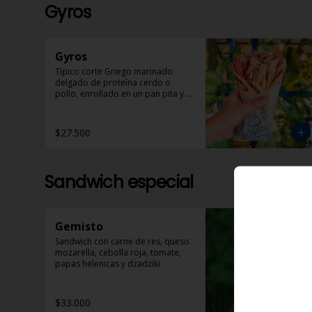
Gyros
Gyros
Típico corte Griego marinado 
delgado de proteína cerdo o 
pollo, enrollado en un pan pita y 
acompañado de papas helénicas, 
tomate, cebolla y Dzadziki.
$27.500
Sandwich especial
Gemisto
Sandwich con carne de res, queso 
mozarella, cebolla roja, tomate, 
papas helenicas y dzadziki.
$33.000