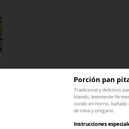
Porción pan pit
Tradicional y delicioso p
Keftedaky veggie
blando, levemente ferme
Deliciosas albondigas de 
cocido en horno, bañado 
calabacin y especias, con tomate, 
cebolla, dzaziki, y papas helenicas
de oliva y oregano.
Instrucciones especial
$36.500