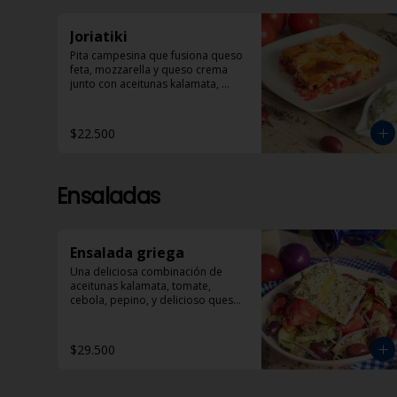
Joriatiki
Pita campesina que fusiona queso 
feta, mozzarella y queso crema 
junto con aceitunas kalamata, 
tomate, pimentón rojo y especias. 
Acompañada de porción de 
Dzadziki
$22.500
Ensaladas
Ensalada griega
Una deliciosa combinación de 
aceitunas kalamata, tomate, 
cebola, pepino, y delicioso queso 
feta bañado en aceite de oliva y 
óregano.
$29.500