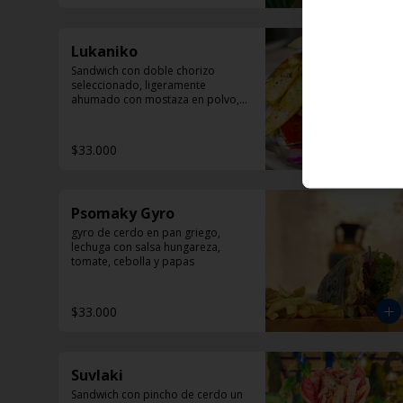
Lukaniko
Sandwich con doble chorizo 
seleccionado, ligeramente 
ahumado con mostaza en polvo, 
papas helenicas, tomate y 
Dzadziki.
$33.000
Psomaky Gyro
gyro de cerdo en pan griego, 
lechuga con salsa hungareza, 
tomate, cebolla y papas
$33.000
Suvlaki
Sandwich con pincho de cerdo un 