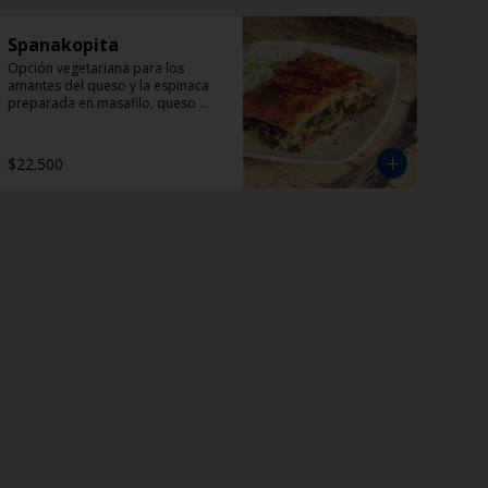
Spanakopita
Opción vegetariana para los 
amantes del queso y la espinaca 
preparada en masafilo, queso 
feta, eneldo y perejil. 
Acompañada de una porción de 
Dzadziki.
$22.500