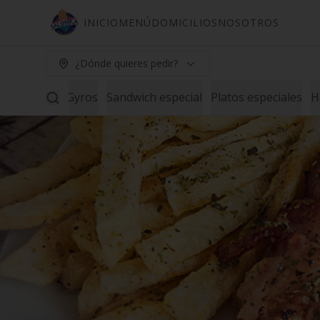
INICIO
MENÚ
DOMICILIOS
NOSOTROS
¿Dónde quieres pedir?
Ensaladas
Gyros
Sandwich especial
Platos especiales
H