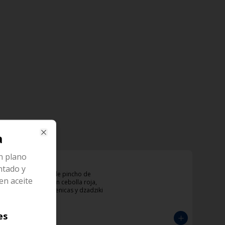
a
Close
an plano
KotoBeikon
ntado y
Sandwich con doble pincho de 
en aceite
pollo y tocineta con cebolla roja, 
tomate, papas helenicas y dzadziki
es
$33.000