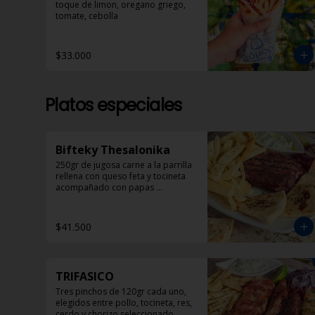
toque de limon, oregano griego, 
tomate, cebolla
$33.000
Platos especiales
Bifteky Thesalonika
250gr de jugosa carne a la parrilla 
rellena con queso feta y tocineta 
acompañado con papas 
helenicas, pan pita y ensalada.
$41.500
TRIFASICO
Tres pinchos de 120gr cada uno, 
elegidos entre pollo, tocineta, res, 
cerdo y chorizo seleccionado 