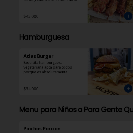
acompañados con pan pita, 
papas helenicas y dzadziki.
$43.000
Hamburguesa
Atlas Burger
Exquisita hamburguesa 
vegetariana apta para todos 
porque es absolutamente 
deliciosa!
$34.000
Menu para Niños o Para Gente Qu
Pinchos Porcion