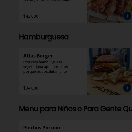
acompañados con pan pita, 
papas helenicas y dzadziki.
$43.000
Hamburguesa
Atlas Burger
Exquisita hamburguesa 
vegetariana apta para todos 
porque es absolutamente 
deliciosa!
$34.000
Menu para Niños o Para Gente Qu
Pinchos Porcion