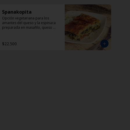
Spanakopita
Opción vegetariana para los 
amantes del queso y la espinaca 
preparada en masafilo, queso 
feta, eneldo y perejil. 
Acompañada de una porción de 
Dzadziki.
$22.500