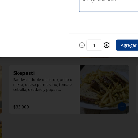
Lukaniko
con doble pincho de chorizo, 
ligeramente ahumado con 
mostaza en polvo, papas 
selénicas, tomate y diplomatura 
de yogur
Agregar
$33.000
Skepasti
Sandwich doble de cerdo, pollo o 
mixto, queso parmesano, tomate, 
cebolla, dzadziki y papas 
helenicas por fuera del sandwich
$33.000