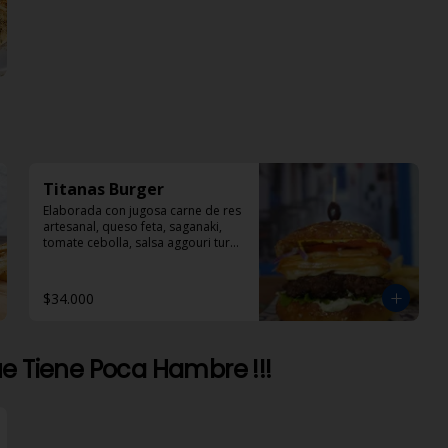
Titanas Burger
Elaborada con jugosa carne de res 
artesanal, queso feta, saganaki, 
tomate cebolla, salsa aggouri tursi 
y mostaza
$34.000
e Tiene Poca Hambre !!!