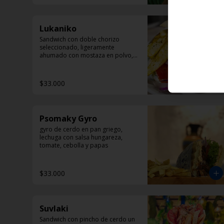
Lukaniko
Sandwich con doble chorizo 
seleccionado, ligeramente 
ahumado con mostaza en polvo, 
papas helenicas, tomate y 
Dzadziki.
$33.000
Psomaky Gyro
gyro de cerdo en pan griego, 
lechuga con salsa hungareza, 
tomate, cebolla y papas
$33.000
Suvlaki
Sandwich con pincho de cerdo un 