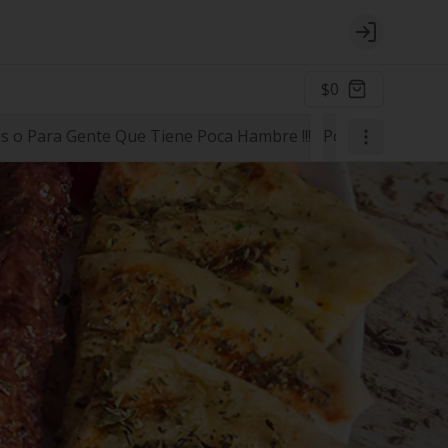
Login
$0
 o Para Gente Que Tiene Poca Hambre !!!
Postres
Para la