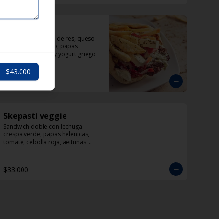
Politiko
Sandwich de carne de res, queso 
feta, pimentón rojo, papas 
helenicas, tomate y yogurt griego
$43.000
$33.000
Skepasti veggie
Sandwich doble con lechuga 
crespa verde, papas helenicas, 
tomate, cebolla roja, aeitunas 
kalamata, calabacín, queso feta y 
dzadziki.
$33.000