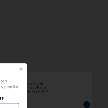
Close
KotoBeikon
 con
Sandwich con doble pincho de 
a y paprika
pollo y tocineta con cebolla roja, 
tomate, papas helenicas y dzadziki
es
$33.000