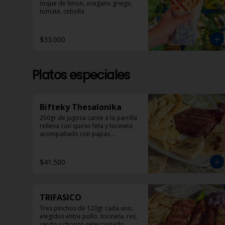
toque de limon, oregano griego, 
tomate, cebolla
$33.000
Platos especiales
Bifteky Thesalonika
250gr de jugosa carne a la parrilla 
rellena con queso feta y tocineta 
acompañado con papas 
helenicas, pan pita y ensalada.
$41.500
TRIFASICO
Tres pinchos de 120gr cada uno, 
elegidos entre pollo, tocineta, res, 
cerdo y chorizo seleccionado 