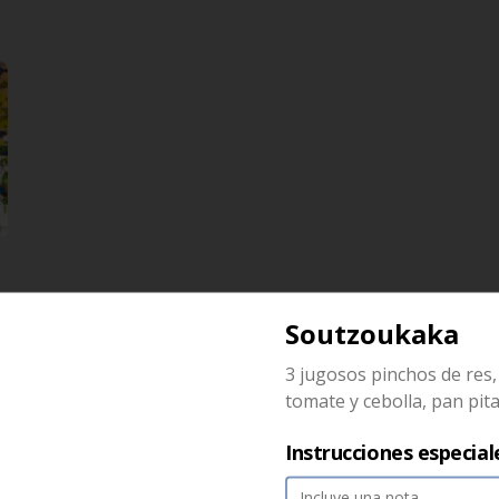
Soutzoukaka
Keftedaky veggie
3 jugosos pinchos de res,
Deliciosas albondigas de 
tomate y cebolla, pan pit
calabacin y especias, con tomate, 
cebolla, dzaziki, y papas helenicas
Instrucciones especial
$36.500