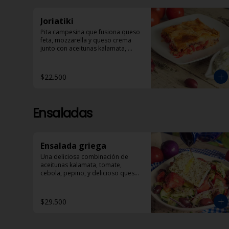
Joriatiki
Pita campesina que fusiona queso 
feta, mozzarella y queso crema 
junto con aceitunas kalamata, 
tomate, pimentón rojo y especias. 
Acompañada de porción de 
Dzadziki
$22.500
Ensaladas
Ensalada griega
Una deliciosa combinación de 
aceitunas kalamata, tomate, 
cebola, pepino, y delicioso queso 
feta bañado en aceite de oliva y 
óregano.
$29.500