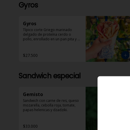
Gyros
Gyros
Típico corte Griego marinado 
delgado de proteína cerdo o 
pollo, enrollado en un pan pita y 
acompañado de papas helénicas, 
tomate, cebolla y Dzadziki.
$27.500
Sandwich especial
Gemisto
Sandwich con carne de res, queso 
mozarella, cebolla roja, tomate, 
papas helenicas y dzadziki.
$33.000