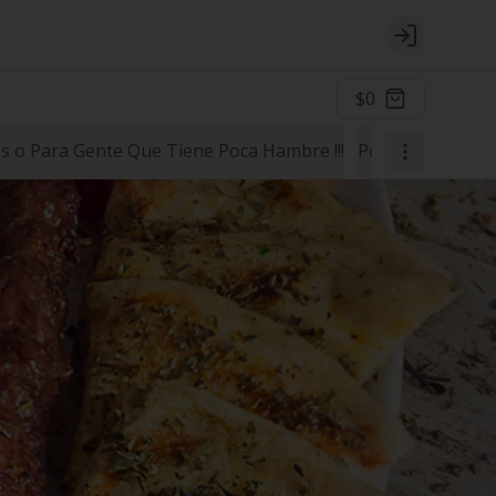
Login
$0
 o Para Gente Que Tiene Poca Hambre !!!
Postres
Para la