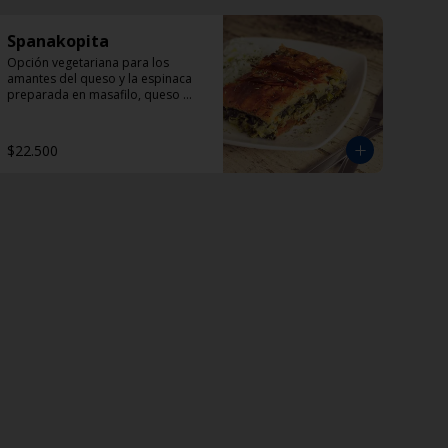
Spanakopita
Opción vegetariana para los 
amantes del queso y la espinaca 
preparada en masafilo, queso 
feta, eneldo y perejil. 
Acompañada de una porción de 
Dzadziki.
$22.500