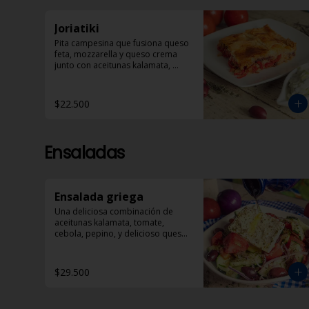
Joriatiki
Pita campesina que fusiona queso 
feta, mozzarella y queso crema 
junto con aceitunas kalamata, 
tomate, pimentón rojo y especias. 
Acompañada de porción de 
Dzadziki
$22.500
Ensaladas
Ensalada griega
Una deliciosa combinación de 
aceitunas kalamata, tomate, 
cebola, pepino, y delicioso queso 
feta bañado en aceite de oliva y 
óregano.
$29.500