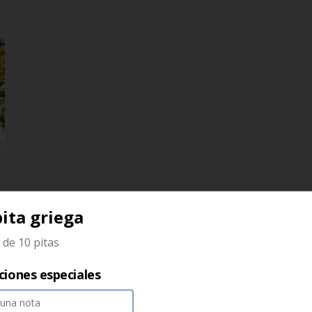
ita griega
Keftedaky veggie
de 10 pitas
Deliciosas albondigas de 
calabacin y especias, con tomate, 
cebolla, dzaziki, y papas helenicas
ciones especiales
$36.500