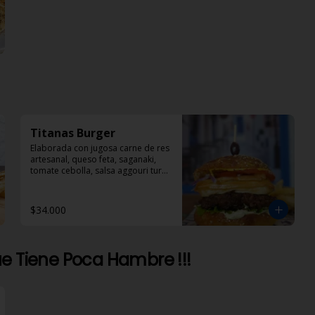
Titanas Burger
Elaborada con jugosa carne de res 
artesanal, queso feta, saganaki, 
tomate cebolla, salsa aggouri tursi 
y mostaza
$34.000
e Tiene Poca Hambre !!!