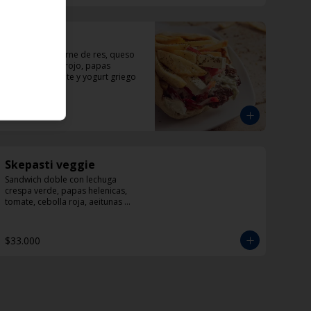
Politiko
Sandwich de carne de res, queso 
feta, pimentón rojo, papas 
helenicas, tomate y yogurt griego
$33.000
Skepasti veggie
Sandwich doble con lechuga 
crespa verde, papas helenicas, 
tomate, cebolla roja, aeitunas 
kalamata, calabacín, queso feta y 
dzadziki.
$33.000