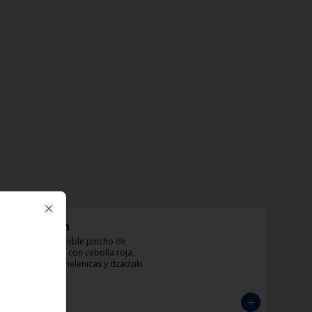
Close
KotoBeikon
Sandwich con doble pincho de 
pollo y tocineta con cebolla roja, 
tomate, papas helenicas y dzadziki
$33.000