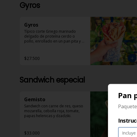
Gyros
Gyros
Típico corte Griego marinado 
delgado de proteína cerdo o 
pollo, enrollado en un pan pita y 
acompañado de papas helénicas, 
tomate, cebolla y Dzadziki.
$27.500
Sandwich especial
Pan p
Gemisto
Paquete 
Sandwich con carne de res, queso 
mozarella, cebolla roja, tomate, 
papas helenicas y dzadziki.
Instruc
$33.000