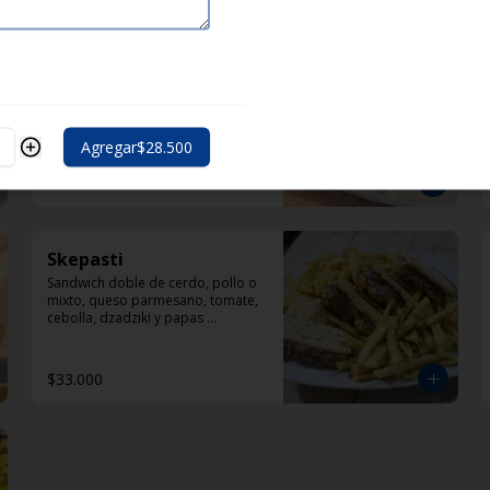
Lukaniko
con doble pincho de chorizo, 
ligeramente ahumado con 
mostaza en polvo, papas 
selénicas, tomate y diplomatura 
Agregar
$28.500
de yogur
$33.000
Skepasti
Sandwich doble de cerdo, pollo o 
mixto, queso parmesano, tomate, 
cebolla, dzadziki y papas 
helenicas por fuera del sandwich
$33.000