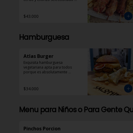
acompañados con pan pita, 
papas helenicas y dzadziki.
$43.000
Hamburguesa
Atlas Burger
Exquisita hamburguesa 
vegetariana apta para todos 
porque es absolutamente 
deliciosa!
$34.000
Menu para Niños o Para Gente Qu
Pinchos Porcion