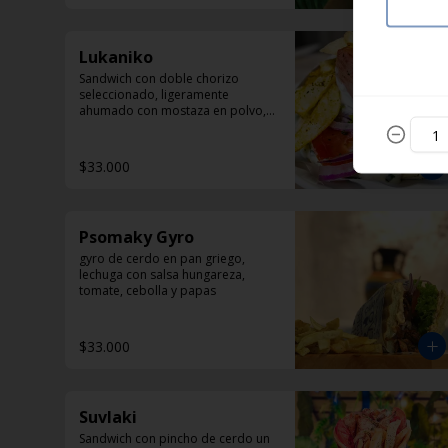
Lukaniko
Sandwich con doble chorizo 
seleccionado, ligeramente 
ahumado con mostaza en polvo, 
papas helenicas, tomate y 
Dzadziki.
$33.000
Psomaky Gyro
gyro de cerdo en pan griego, 
lechuga con salsa hungareza, 
tomate, cebolla y papas
$33.000
Suvlaki
Sandwich con pincho de cerdo un 