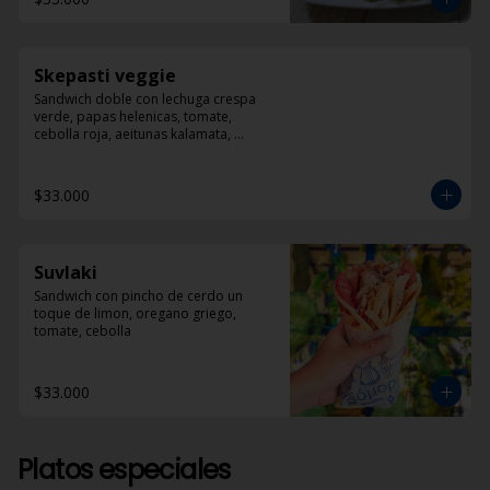
Skepasti veggie
Sandwich doble con lechuga crespa 
verde, papas helenicas, tomate, 
cebolla roja, aeitunas kalamata, 
calabacín, queso feta y dzadziki.
$33.000
Suvlaki
Sandwich con pincho de cerdo un 
toque de limon, oregano griego, 
tomate, cebolla
$33.000
Platos especiales