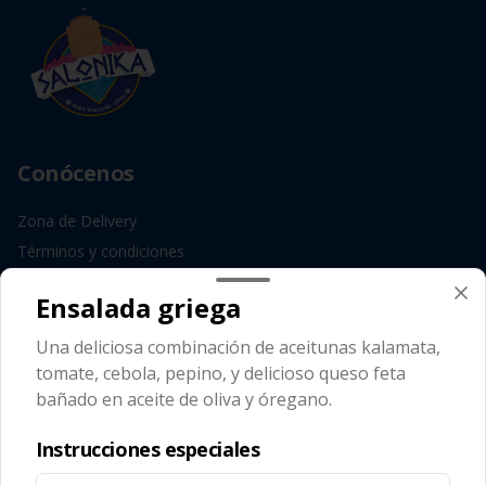
Conócenos
Zona de Delivery
Términos y condiciones
Política de privacidad
Ensalada griega
Redes sociales
Una deliciosa combinación de aceitunas kalamata,
tomate, cebola, pepino, y delicioso queso feta
Instagram
bañado en aceite de oliva y óregano.
Facebook
Instrucciones especiales
Mi cuenta