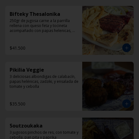
Bifteky Thesalonika
250gr de jugosa carne a la parrilla 
rellena con queso feta y tocineta 
acompañado con papas helenicas, 
pan pita y ensalada.
$41.500
Pikilia Veggie
3 deliciosas albondigas de calabacín, 
papas helénicas, zadziki, y ensalada de 
tomate y cebolla
$35.500
Soutzoukaka
3 jugosos pinchos de res, con tomate y 
cebolla, pan pita y paprika