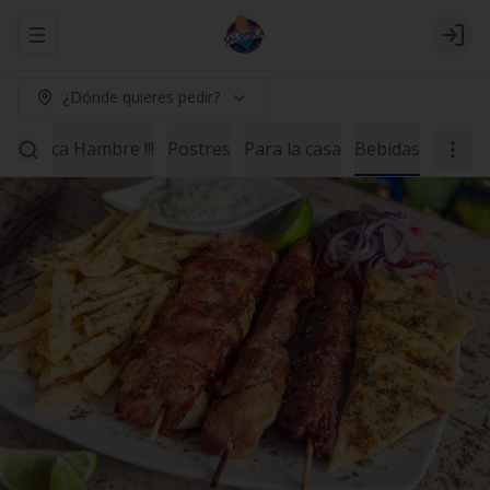
Abrir menu de navegación
Logi
¿Dónde quieres pedir?
ne Poca Hambre !!!
Postres
Para la casa
Bebidas