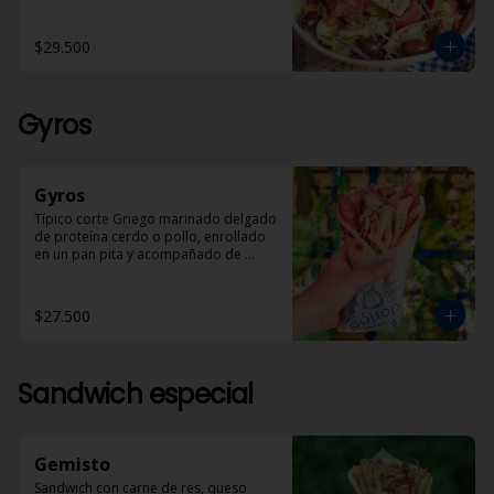
en aceite de oliva y óregano.
$29.500
Gyros
Gyros
Típico corte Griego marinado delgado 
de proteína cerdo o pollo, enrollado 
en un pan pita y acompañado de 
papas helénicas, tomate, cebolla y 
Dzadziki.
$27.500
Sandwich especial
Gemisto
Sandwich con carne de res, queso 