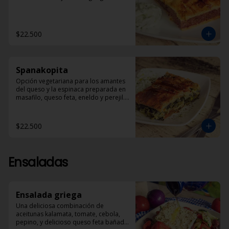
$22.500
Spanakopita
Opción vegetariana para los amantes 
del queso y la espinaca preparada en 
masafilo, queso feta, eneldo y perejil. 
Acompañada de una porción de 
Dzadziki.
$22.500
Ensaladas
Ensalada griega
Una deliciosa combinación de 
aceitunas kalamata, tomate, cebola, 
pepino, y delicioso queso feta bañado 