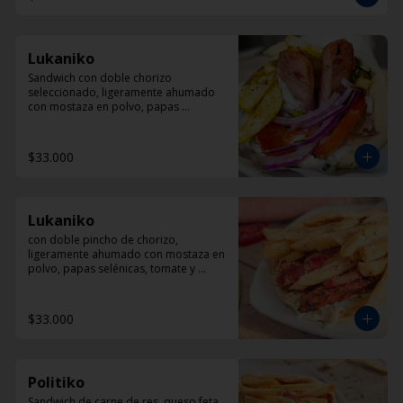
Lukaniko
Sandwich con doble chorizo 
seleccionado, ligeramente ahumado 
con mostaza en polvo, papas 
helenicas, tomate y Dzadziki.
$33.000
Lukaniko
con doble pincho de chorizo, 
ligeramente ahumado con mostaza en 
polvo, papas selénicas, tomate y 
diplomatura de yogur
$33.000
Politiko
Sandwich de carne de res, queso feta, 