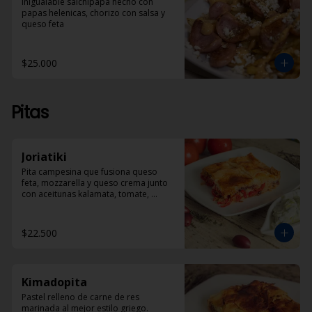
Inigualable salchipapa hecho con 
papas helenicas, chorizo con salsa y 
queso feta
$25.000
Pitas
Joriatiki
Pita campesina que fusiona queso 
feta, mozzarella y queso crema junto 
con aceitunas kalamata, tomate, 
pimentón rojo y especias. 
Acompañada de porción de Dzadziki
$22.500
Kimadopita
Pastel relleno de carne de res 
marinada al mejor estilo griego.