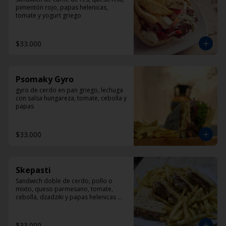
pimentón rojo, papas helenicas, 
tomate y yogurt griego
$33.000
Psomaky Gyro
gyro de cerdo en pan griego, lechuga 
con salsa hungareza, tomate, cebolla y 
papas
$33.000
Skepasti
Sandwich doble de cerdo, pollo o 
mixto, queso parmesano, tomate, 
cebolla, dzadziki y papas helenicas 
por fuera del sandwich
$33.000