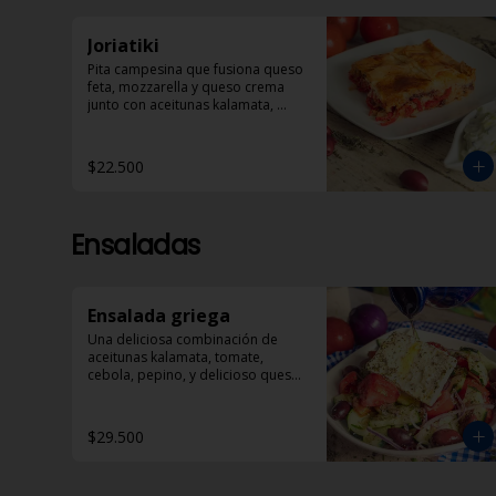
Joriatiki
Pita campesina que fusiona queso 
feta, mozzarella y queso crema 
junto con aceitunas kalamata, 
tomate, pimentón rojo y especias. 
Acompañada de porción de 
Dzadziki
$22.500
Ensaladas
Ensalada griega
Una deliciosa combinación de 
aceitunas kalamata, tomate, 
cebola, pepino, y delicioso queso 
feta bañado en aceite de oliva y 
óregano.
$29.500