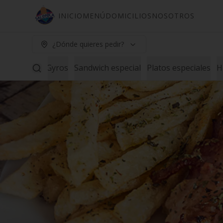
INICIO
MENÚ
DOMICILIOS
NOSOTROS
¿Dónde quieres pedir?
Ensaladas
Gyros
Sandwich especial
Platos especiales
H