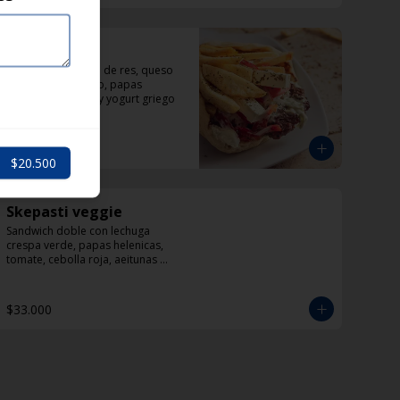
Politiko
Sandwich de carne de res, queso 
feta, pimentón rojo, papas 
helenicas, tomate y yogurt griego
$33.000
$20.500
Skepasti veggie
Sandwich doble con lechuga 
crespa verde, papas helenicas, 
tomate, cebolla roja, aeitunas 
kalamata, calabacín, queso feta y 
dzadziki.
$33.000