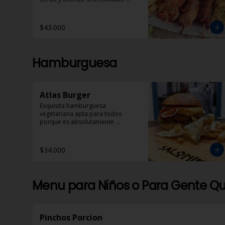
acompañados con pan pita, 
papas helenicas y dzadziki.
$43.000
Hamburguesa
Atlas Burger
Exquisita hamburguesa 
vegetariana apta para todos 
porque es absolutamente 
deliciosa!
$34.000
Menu para Niños o Para Gente Qu
Pinchos Porcion