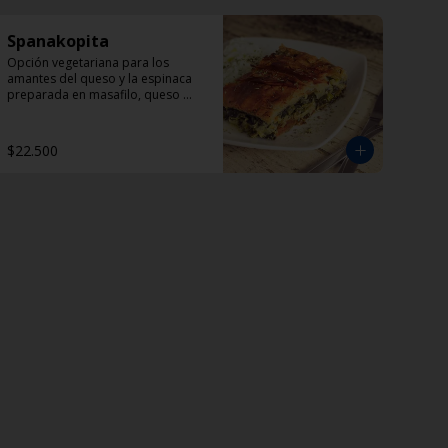
Spanakopita
Opción vegetariana para los 
amantes del queso y la espinaca 
preparada en masafilo, queso 
feta, eneldo y perejil. 
Acompañada de una porción de 
Dzadziki.
$22.500