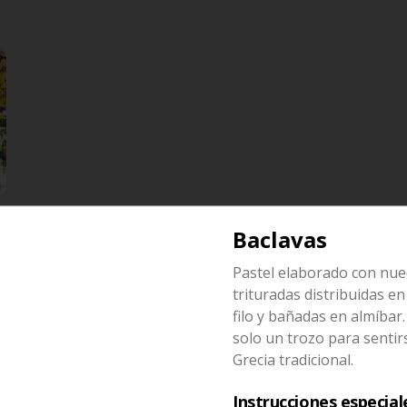
Baclavas
Pastel elaborado con nue
trituradas distribuidas e
Keftedaky veggie
filo y bañadas en almíbar
Deliciosas albondigas de 
calabacin y especias, con tomate, 
solo un trozo para sentir
cebolla, dzaziki, y papas helenicas
Grecia tradicional.
$36.500
Instrucciones especial