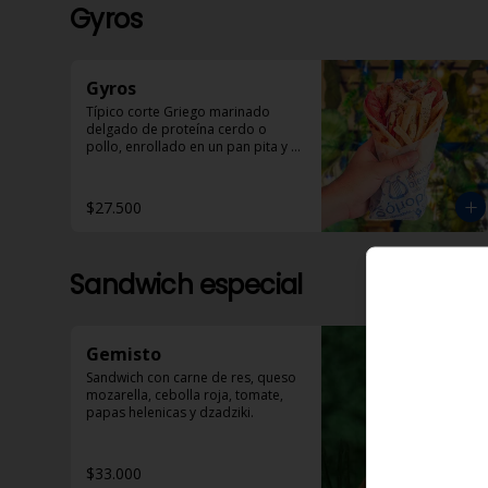
Gyros
Gyros
Típico corte Griego marinado 
delgado de proteína cerdo o 
pollo, enrollado en un pan pita y 
acompañado de papas helénicas, 
tomate, cebolla y Dzadziki.
$27.500
Sandwich especial
Gemisto
Sandwich con carne de res, queso 
mozarella, cebolla roja, tomate, 
papas helenicas y dzadziki.
$33.000