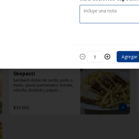
Lukaniko
con doble pincho de chorizo, 
ligeramente ahumado con 
mostaza en polvo, papas 
selénicas, tomate y diplomatura 
de yogur
$33.000
Agregar
Skepasti
Sandwich doble de cerdo, pollo o 
mixto, queso parmesano, tomate, 
cebolla, dzadziki y papas 
helenicas por fuera del sandwich
$33.000