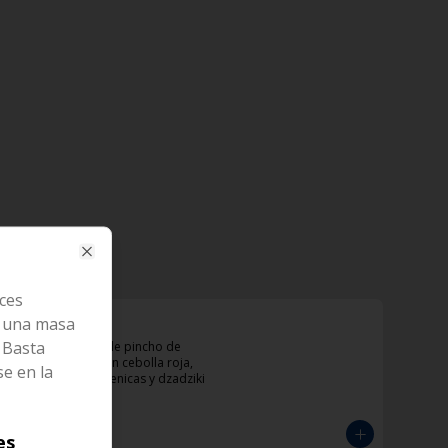
Close
ces
n una masa
KotoBeikon
. Basta
Sandwich con doble pincho de 
pollo y tocineta con cebolla roja, 
se en la
tomate, papas helenicas y dzadziki
$33.000
es