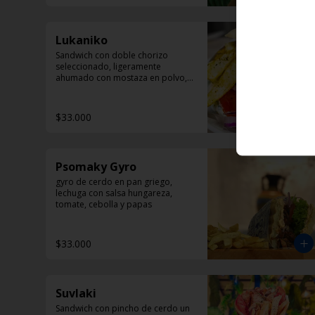
Lukaniko
Sandwich con doble chorizo 
seleccionado, ligeramente 
ahumado con mostaza en polvo, 
papas helenicas, tomate y 
Dzadziki.
$33.000
Psomaky Gyro
gyro de cerdo en pan griego, 
lechuga con salsa hungareza, 
tomate, cebolla y papas
$33.000
Suvlaki
Sandwich con pincho de cerdo un 