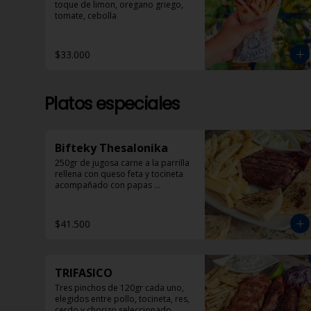
toque de limon, oregano griego, 
tomate, cebolla
$33.000
Platos especiales
Bifteky Thesalonika
250gr de jugosa carne a la parrilla 
rellena con queso feta y tocineta 
acompañado con papas 
helenicas, pan pita y ensalada.
$41.500
TRIFASICO
Tres pinchos de 120gr cada uno, 
elegidos entre pollo, tocineta, res, 
cerdo y chorizo seleccionado 