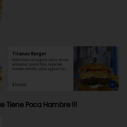
Titanas Burger
Elaborada con jugosa carne de res 
artesanal, queso feta, saganaki, 
tomate cebolla, salsa aggouri tursi 
y mostaza
$34.000
e Tiene Poca Hambre !!!