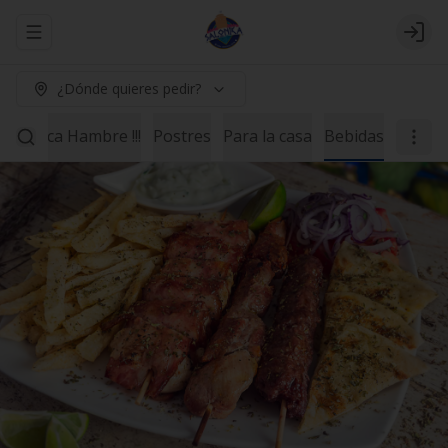
Abrir menu de navegación
Logi
¿Dónde quieres pedir?
ne Poca Hambre !!!
Postres
Para la casa
Bebidas