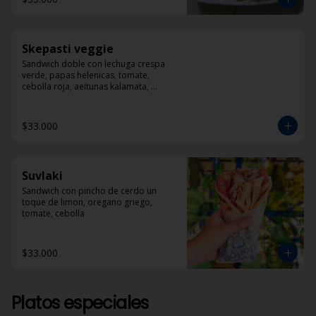
Skepasti veggie
Sandwich doble con lechuga crespa 
verde, papas helenicas, tomate, 
cebolla roja, aeitunas kalamata, 
calabacín, queso feta y dzadziki.
$33.000
Suvlaki
Sandwich con pincho de cerdo un 
toque de limon, oregano griego, 
tomate, cebolla
$33.000
Platos especiales