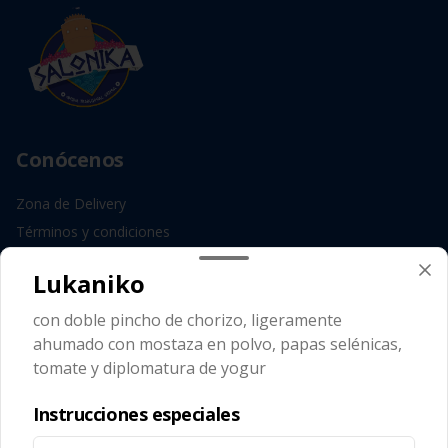
Conócenos
Zona de Delivery
Términos y condiciones
Política de privacidad
Lukaniko
Redes sociales
con doble pincho de chorizo, ligeramente
ahumado con mostaza en polvo, papas selénicas,
Instagram
tomate y diplomatura de yogur
Facebook
Instrucciones especiales
Mi cuenta