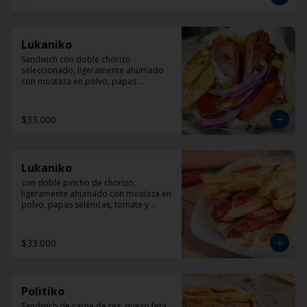
Lukaniko
Sandwich con doble chorizo 
seleccionado, ligeramente ahumado 
con mostaza en polvo, papas 
helenicas, tomate y Dzadziki.
$33.000
Lukaniko
con doble pincho de chorizo, 
ligeramente ahumado con mostaza en 
polvo, papas selénicas, tomate y 
diplomatura de yogur
$33.000
Politiko
Sandwich de carne de res, queso feta, 