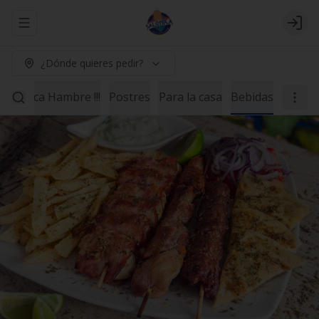
Abrir menu de navegación
Logi
¿Dónde quieres pedir?
ne Poca Hambre !!!
Postres
Para la casa
Bebidas