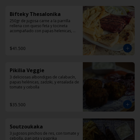
Bifteky Thesalonika
250gr de jugosa carne a la parrilla 
rellena con queso feta y tocineta 
acompañado con papas helenicas, 
pan pita y ensalada.
$41.500
Pikilia Veggie
3 deliciosas albondigas de calabacín, 
papas helénicas, zadziki, y ensalada de 
tomate y cebolla
$35.500
Soutzoukaka
3 jugosos pinchos de res, con tomate y 
cebolla, pan pita y paprika