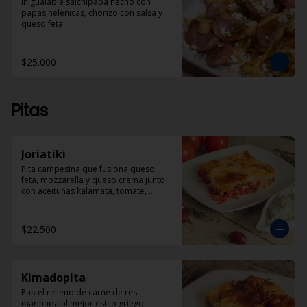
Inigualable salchipapa hecho con 
papas helenicas, chorizo con salsa y 
queso feta
$25.000
Pitas
Joriatiki
Pita campesina que fusiona queso 
feta, mozzarella y queso crema junto 
con aceitunas kalamata, tomate, 
pimentón rojo y especias. 
Acompañada de porción de Dzadziki
$22.500
Kimadopita
Pastel relleno de carne de res 
marinada al mejor estilo griego.