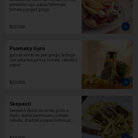
pimentón rojo, papas helenicas, 
tomate y yogurt griego
$33.000
Psomaky Gyro
gyro de cerdo en pan griego, lechuga 
con salsa hungareza, tomate, cebolla y 
papas
$33.000
Skepasti
Sandwich doble de cerdo, pollo o 
mixto, queso parmesano, tomate, 
cebolla, dzadziki y papas helenicas 
por fuera del sandwich
$33.000