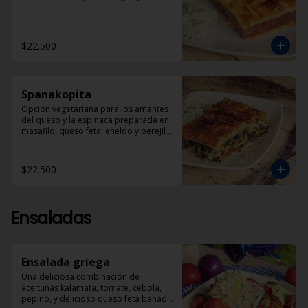
$22.500
Spanakopita
Opción vegetariana para los amantes 
del queso y la espinaca preparada en 
masafilo, queso feta, eneldo y perejil. 
Acompañada de una porción de 
Dzadziki.
$22.500
Ensaladas
Ensalada griega
Una deliciosa combinación de 
aceitunas kalamata, tomate, cebola, 
pepino, y delicioso queso feta bañado 