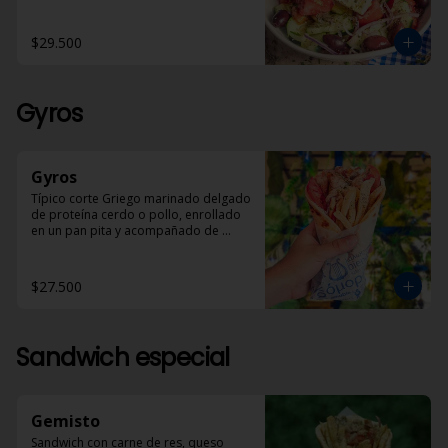
en aceite de oliva y óregano.
$29.500
Gyros
Gyros
Típico corte Griego marinado delgado 
de proteína cerdo o pollo, enrollado 
en un pan pita y acompañado de 
papas helénicas, tomate, cebolla y 
Dzadziki.
$27.500
Sandwich especial
Gemisto
Sandwich con carne de res, queso 